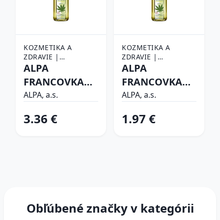
KOZMETIKA A
KOZMETIKA A
ZDRAVIE |
ZDRAVIE |
KOZMETIKA |
ALPA
KOZMETIKA |
ALPA
MASÁŽNE PRÍPRAVKY
MASÁŽNE PRÍPRAVKY
FRANCOVKA
FRANCOVKA
KONOPE/CANNABIS
KONOPE/CANNABIS
ALPA, a.s.
ALPA, a.s.
liehový
liehový
3.36 €
1.97 €
bylinkový
bylinkový
roztok 160 ml
roztok 60 ml
Obľúbené značky v kategórii