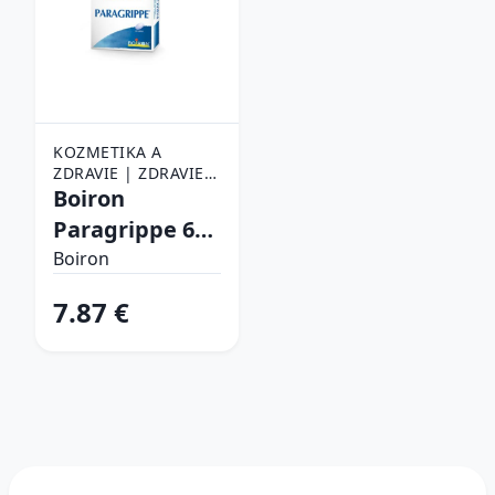
KOZMETIKA A
ZDRAVIE | ZDRAVIE |
LIEKY, VITAMÍNY A
Boiron
POTRAVINOVÉ
Paragrippe 60
DOPLNKY | VOĽNE
tabliet
PREDAJNÉ LIEKY
Boiron
7.87 €