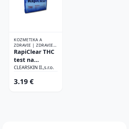
KOZMETIKA A
ZDRAVIE | ZDRAVIE |
ZDRAVOTNÉ
RapiClear THC
POTREBY |
test na
DIAGNOSTICKÉ
marihuanu 1
TESTY
CLEARSKIN II.,s.r.o.
ks
3.19 €