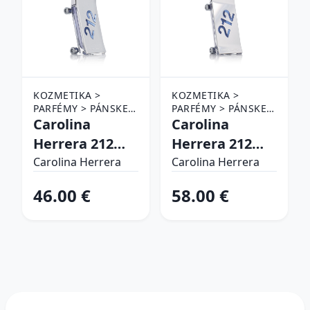
KOZMETIKA >
KOZMETIKA >
PARFÉMY > PÁNSKE
PARFÉMY > PÁNSKE
PARFÉMY > PÁNSKE
Carolina
PARFÉMY > PÁNSKE
Carolina
TOALETNÉ VODY
TOALETNÉ VODY
Herrera 212
Herrera 212
Men Heroes
Men Heroes
Carolina Herrera
Carolina Herrera
Forever Young
Forever Young
46.00 €
58.00 €
EDT 50 ml M
EDT 90 ml M