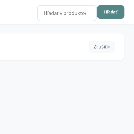
Hľadať
Zrušiť