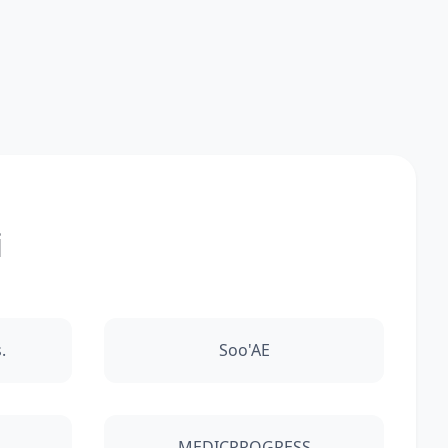
i
.
Soo'AE
MEDICPROGRESS