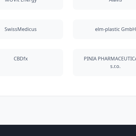
SwissMedicus
elm-plastic GmbH
CBDfx
PINIA PHARMACEUTIC
s.r.o.