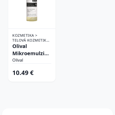
KOZMETIKA >
TELOVÁ KOZMETIKA
> HYGIENA >
Olival
ČISTIACE POMÔCKY
Mikroemulzia
> OLEJE
Professional
Olival
10.49 €