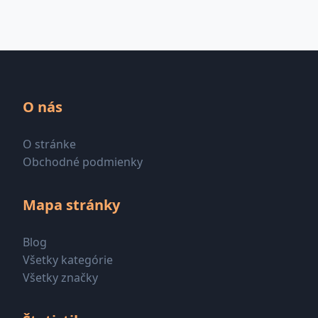
O nás
O stránke
Obchodné podmienky
Mapa stránky
Blog
Všetky kategórie
Všetky značky