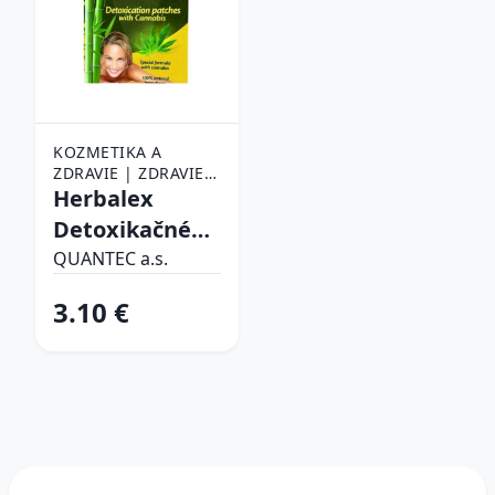
KOZMETIKA A
ZDRAVIE | ZDRAVIE |
ZDRAVOTNÉ
Herbalex
POTREBY | NÁPLASTI
Detoxikačné
náplasti s
QUANTEC a.s.
konopou 2ks
3.10 €