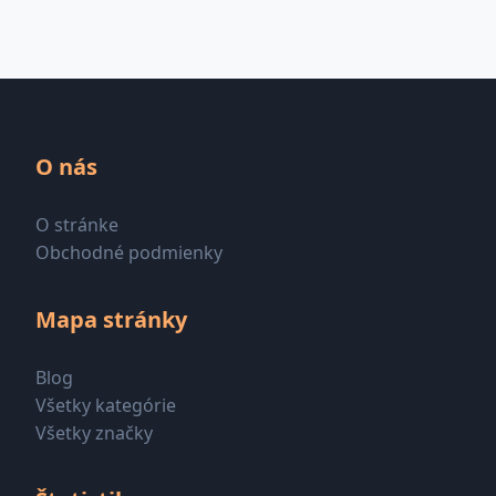
O nás
O stránke
Obchodné podmienky
Mapa stránky
Blog
Všetky kategórie
Všetky značky