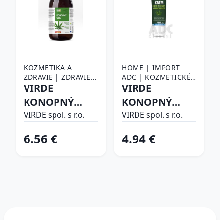
KOZMETIKA A
HOME | IMPORT
ZDRAVIE | ZDRAVIE |
ADC | KOZMETICKÉ
LIEKY, VITAMÍNY A
VIRDE
VÝROBKY
VIRDE
POTRAVINOVÉ
KONOPNÝ
KONOPNÝ
DOPLNKY |
OLEJ rastlinný
KRÉM - rýchla
DOPLNKY STRAVY
VIRDE spol. s r.o.
VIRDE spol. s r.o.
olej 200 ml
úľava a
6.56 €
4.94 €
uvoľnenie