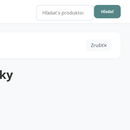
Hľadať
Zrušiť
eky