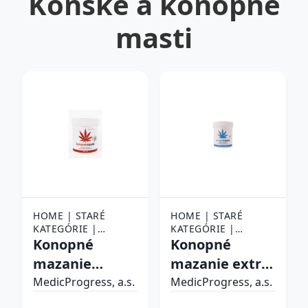
Konské a konopné
masti
HOME | STARÉ
HOME | STARÉ
KATEGÓRIE |
KATEGÓRIE |
KOZMETIKA,
Konopné
KOZMETIKA,
Konopné
DROGÉRIA |
DROGÉRIA |
mazanie
mazanie extra
PRÍRODNÉ MASTI,
PRÍRODNÉ MASTI,
hrejivé 250 ml
chladivé 250 ml
GÉLY, OLEJE, SILICE |
MedicProgress, a.s.
GÉLY, OLEJE, SILICE |
MedicProgress, a.s.
KONSKÉ A KONOPNÉ
KONSKÉ A KONOPNÉ
MASTI
MASTI