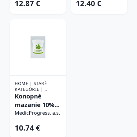
12.87 €
12.40 €
HOME | STARÉ
KATEGÓRIE |
KOZMETIKA,
Konopné
DROGÉRIA |
mazanie 10%
PRÍRODNÉ MASTI,
konopného
GÉLY, OLEJE, SILICE |
MedicProgress, a.s.
KONSKÉ A KONOPNÉ
oleja 250 ml
MASTI
10.74 €