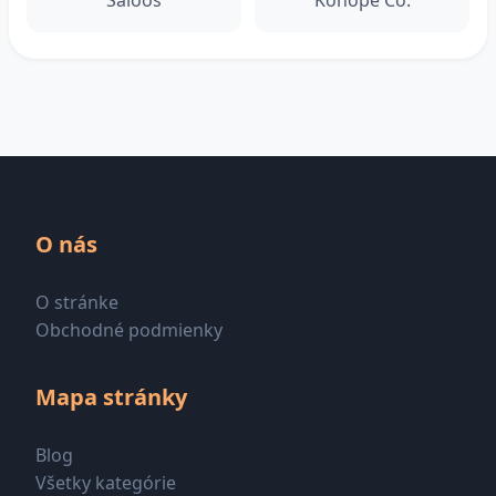
Saloos
Konope Co.
O nás
O stránke
Obchodné podmienky
Mapa stránky
Blog
Všetky kategórie