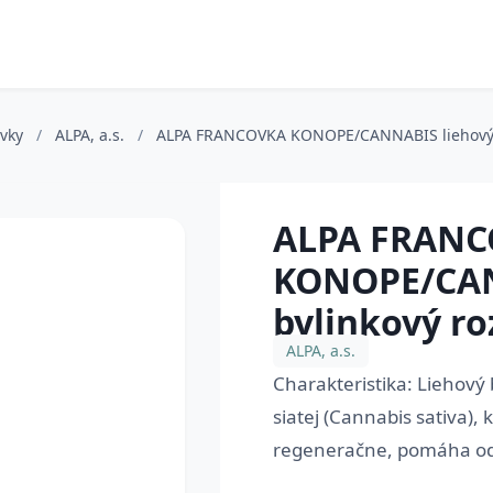
avky
/
ALPA, a.s.
/
ALPA FRANCOVKA KONOPE/CANNABIS liehový b
ALPA FRAN
KONOPE/CAN
bylinkový ro
ALPA, a.s.
Charakteristika: Liehový
siatej (Cannabis sativa)
regeneračne, pomáha odst