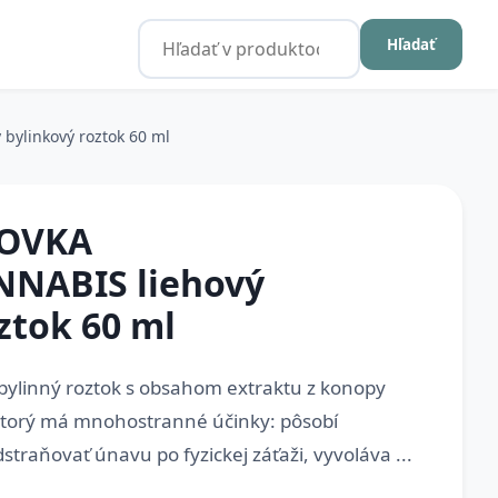
Hľadať
ylinkový roztok 60 ml
COVKA
NABIS liehový
ztok 60 ml
 bylinný roztok s obsahom extraktu z konopy
, ktorý má mnohostranné účinky: pôsobí
raňovať únavu po fyzickej záťaži, vyvoláva ...