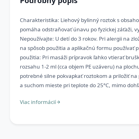
Podrobný popis
Charakteristika: Liehový bylinný roztok s obsah
pomáha odstraňovať únavu po fyzickej záťaži, vy
Nepoužívajte: U detí do 3 rokov. Pri alergii na 
na spôsob použitia a aplikačnú formu používať p
použitia: Pri masáži prípravok ľahko vtierať b
rozsahu 1-2 ml (cca objem PE uzáveru) na plochu
potrebné silne pokvapkať roztokom a priložiť 