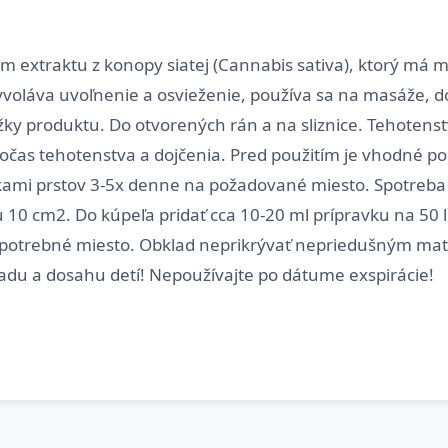
om extraktu z konopy siatej (Cannabis sativa), ktorý m
voláva uvoľnenie a osvieženie, používa sa na masáže, do
zložky produktu. Do otvorených rán a na sliznice. Tehoten
očas tehotenstva a dojčenia. Pred použitím je vhodné po
ruškami prstov 3-5x denne na požadované miesto. Spotreb
 10 cm2. Do kúpeľa pridať cca 10-20 ml prípravku na 50 
na potrebné miesto. Obklad neprikrývať nepriedušným m