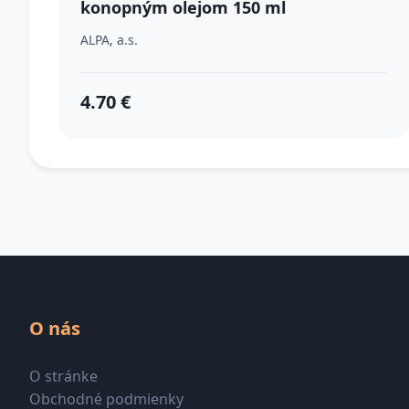
konopným olejom 150 ml
ALPA, a.s.
4.70 €
O nás
O stránke
Obchodné podmienky