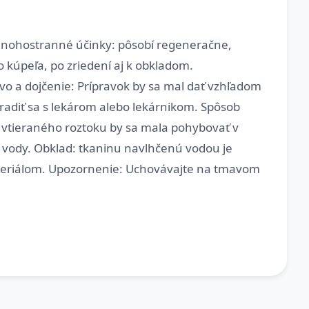
á mnohostranné účinky: pôsobí regeneračne,
 kúpeľa, po zriedení aj k obkladom.
stvo a dojčenie: Prípravok by sa mal dať vzhľadom
radiť sa s lekárom alebo lekárnikom. Spôsob
a vtieraného roztoku by sa mala pohybovať v
l vody. Obklad: tkaninu navlhčenú vodou je
ateriálom. Upozornenie: Uchovávajte na tmavom