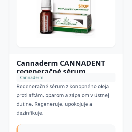
Cannaderm CANNADENT
regeneračné sérum
Cannaderm
Regeneračné sérum z konopného oleja
proti aftám, oparom a zápalom v ústnej
dutine. Regeneruje, upokojuje a
dezinfikuje.