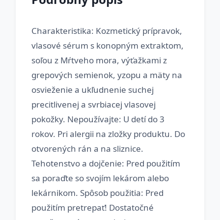
Charakteristika: Kozmetický prípravok,
vlasové sérum s konopným extraktom,
soľou z Mŕtveho mora, výťažkami z
grepových semienok, yzopu a mäty na
osvieženie a ukľudnenie suchej
precitlivenej a svrbiacej vlasovej
pokožky. Nepoužívajte: U detí do 3
rokov. Pri alergii na zložky produktu. Do
otvorených rán a na sliznice.
Tehotenstvo a dojčenie: Pred použitím
sa poraďte so svojím lekárom alebo
lekárnikom. Spôsob použitia: Pred
použitím pretrepať! Dostatočné