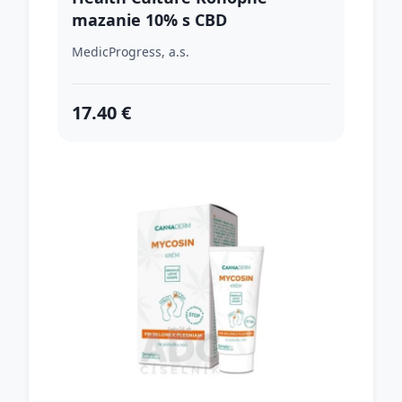
mazanie 10% s CBD
MedicProgress, a.s.
17.40 €