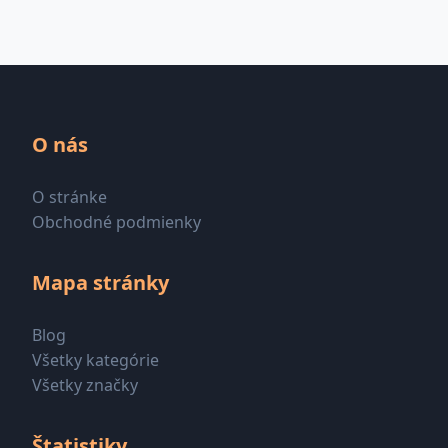
O nás
O stránke
Obchodné podmienky
Mapa stránky
Blog
Všetky kategórie
Všetky značky
Štatistiky