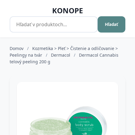
KONOPE
Hľadať
Domov
/
Kozmetika > Pleť > Čistenie a odličovanie >
Peelingy na tvár
/
Dermacol
/
Dermacol Cannabis
telový peeling 200 g