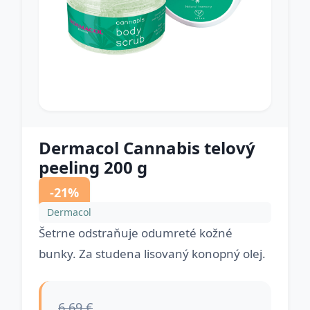
Dermacol Cannabis telový
peeling 200 g
-21%
Dermacol
Šetrne odstraňuje odumreté kožné
bunky. Za studena lisovaný konopný olej.
6.69 €