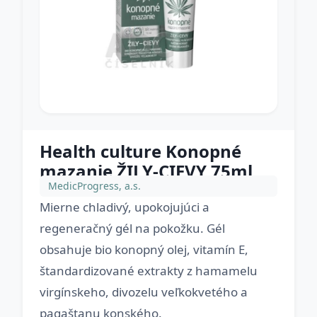
Health culture Konopné
mazanie ŽILY-CIEVY 75ml
MedicProgress, a.s.
Mierne chladivý, upokojujúci a
regeneračný gél na pokožku. Gél
obsahuje bio konopný olej, vitamín E,
štandardizované extrakty z hamamelu
virgínskeho, divozelu veľkokvetého a
pagaštanu konského.