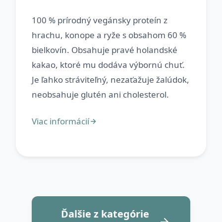
100 % prírodný vegánsky proteín z
hrachu, konope a ryže s obsahom 60 %
bielkovín. Obsahuje pravé holandské
kakao, ktoré mu dodáva výbornú chuť.
Je ľahko stráviteľný, nezaťažuje žalúdok,
Ďalšie z kategórie