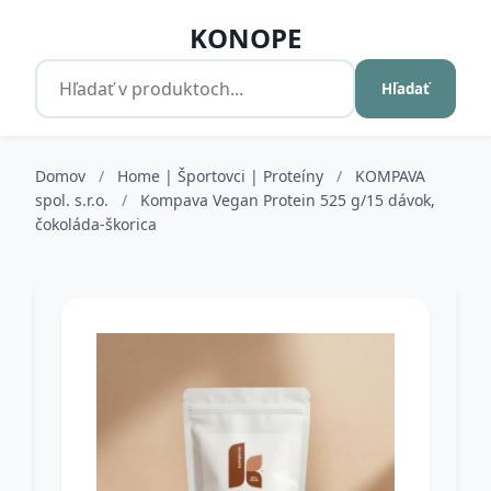
KONOPE
Hľadať
Domov
/
Home | Športovci | Proteíny
/
KOMPAVA
spol. s.r.o.
/
Kompava Vegan Protein 525 g/15 dávok,
čokoláda-škorica