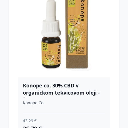
Konope co. 30% CBD v
organickom tekvicovom oleji -
Široké Spektrum 3000mg
Konope Co.
43.29 €