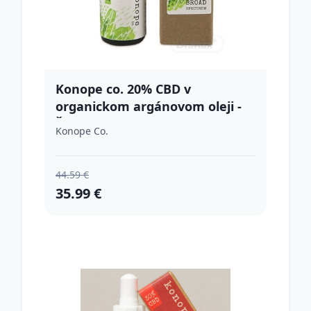
Konope co. 20% CBD v
organickom argánovom oleji -
Široké Spektrum 2000mg
Konope Co.
44.59 €
35.99 €