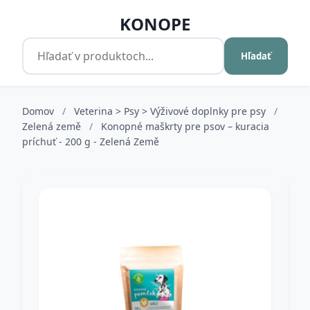
KONOPE
Hľadať
Domov
/
Veterina > Psy > Výživové doplnky pre psy
/
Zelená země
/
Konopné maškrty pre psov – kuracia
príchuť - 200 g - Zelená Země