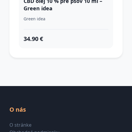
CBD olej 10 % pre psov 10 ml –
Green idea
Green idea
34.90 €
O nás
O stránke