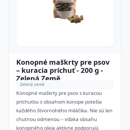
Konopné maškrty pre psov
– kuracia príchuť - 200 g -
Zelená Země
Zelená země
Konopné maškrty pre psov s kuracou
príchuťou s obsahom konope potešia
každého štvornohého miláčika. Nie sú len
chutnou odmenou – vďaka obsahu
konopného oleja aktívne podporujú