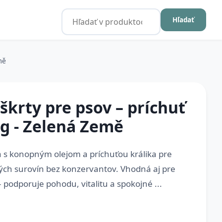
Hľadať
mě
krty pre psov – príchuť
0 g - Zelená Země
s konopným olejom a príchuťou králika pre
ých surovín bez konzervantov. Vhodná aj pre
– podporuje pohodu, vitalitu a spokojné ...