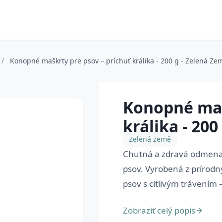
/
Konopné maškrty pre psov – príchuť králika - 200 g - Zelená Ze
Konopné maš
králika - 20
Zelená země
Chutná a zdravá odmena 
psov. Vyrobená z prírodn
psov s citlivým trávením 
Zobraziť celý popis