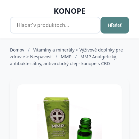
KONOPE
Hľadať
Domov
/
Vitamíny a minerály > Výživové doplnky pre
zdravie > Nespavosť
/
MMP
/
MMP Analgetický,
antibakteriálny, antivirotický olej - konope s CBD