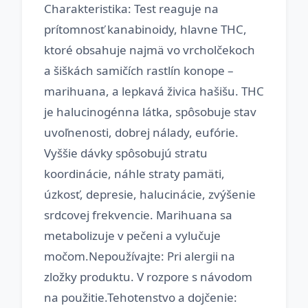
Charakteristika: Test reaguje na
prítomnosť kanabinoidy, hlavne THC,
ktoré obsahuje najmä vo vrcholčekoch
a šiškách samičích rastlín konope –
marihuana, a lepkavá živica hašišu. THC
je halucinogénna látka, spôsobuje stav
uvoľnenosti, dobrej nálady, eufórie.
Vyššie dávky spôsobujú stratu
koordinácie, náhle straty pamäti,
úzkosť, depresie, halucinácie, zvýšenie
srdcovej frekvencie. Marihuana sa
metabolizuje v pečeni a vylučuje
močom.Nepoužívajte: Pri alergii na
zložky produktu. V rozpore s návodom
na použitie.Tehotenstvo a dojčenie: