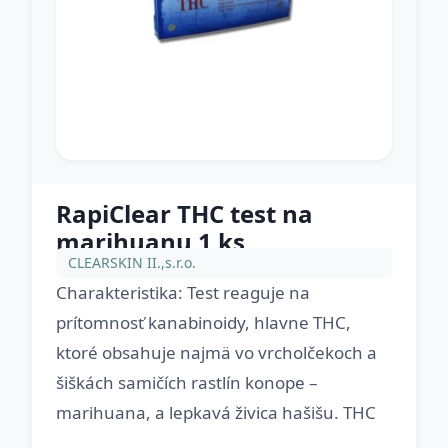
RapiClear THC test na
marihuanu 1 ks
CLEARSKIN II.,s.r.o.
Charakteristika: Test reaguje na
prítomnosť kanabinoidy, hlavne THC,
ktoré obsahuje najmä vo vrcholčekoch a
šiškách samičích rastlín konope –
marihuana, a lepkavá živica hašišu. THC