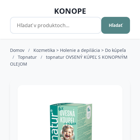
KONOPE
Hľadať
Domov
/
Kozmetika > Holenie a depilácia > Do kúpeľa
/
Topnatur
/
topnatur OVSENÝ KÚPEĽ S KONOPNÝM
OLEJOM