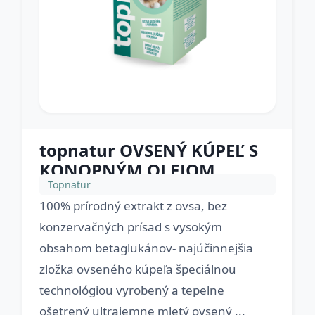
topnatur OVSENÝ KÚPEĽ S
KONOPNÝM OLEJOM
Topnatur
100% prírodný extrakt z ovsa, bez
konzervačných prísad s vysokým
obsahom betaglukánov- najúčinnejšia
zložka ovseného kúpeľa špeciálnou
technológiou vyrobený a tepelne
ošetrený ultrajemne mletý ovsený ...