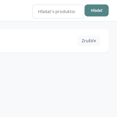
Hľadať
Zrušiť