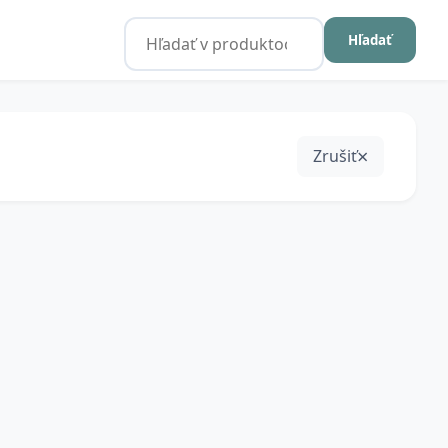
Hľadať
Zrušiť