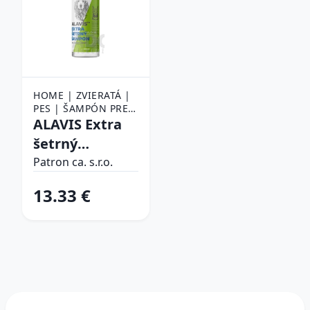
HOME | ZVIERATÁ |
PES | ŠAMPÓN PRE
PSOV
ALAVIS Extra
šetrný
ŠAMPÓN pre
Patron ca. s.r.o.
psy, mačky a
13.33 €
kone 250ml