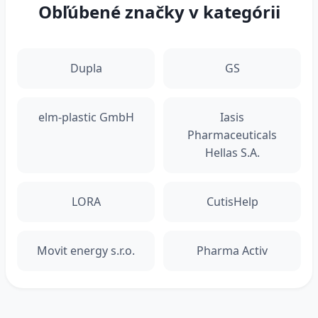
Obľúbené značky v kategórii
Dupla
GS
elm-plastic GmbH
Iasis
Pharmaceuticals
Hellas S.A.
LORA
CutisHelp
Movit energy s.r.o.
Pharma Activ