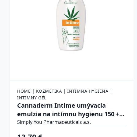
HOME | KOZMETIKA | INTÍMNA HYGIENA |
INTÍMNY GÉL
Cannaderm Intime umývacia
emulzia na intímnu hygienu 150 +
50 ml ZDARMA
Simply You Pharmaceuticals a.s.
13.70 €