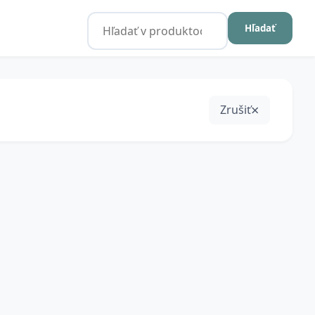
Hľadať
Zrušiť