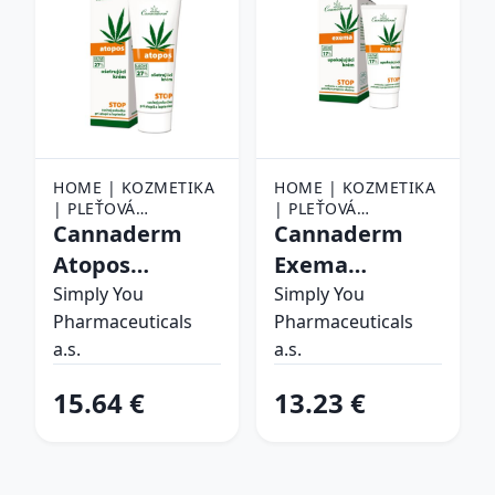
HOME | KOZMETIKA
HOME | KOZMETIKA
| PLEŤOVÁ
| PLEŤOVÁ
KOZMETIKA | EKZÉM
Cannaderm
KOZMETIKA | EKZÉM
Cannaderm
Atopos
Exema
ošetrujúci
upokojujúci
Simply You
Simply You
Pharmaceuticals
Pharmaceuticals
krém na
krém na
a.s.
a.s.
atopiu a
ekzém 50 g
psoriázu 75 g
15.64 €
13.23 €