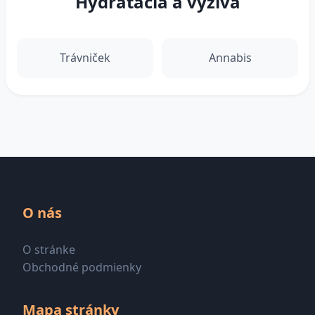
Hydratácia a výživa
Trávniček
Annabis
O nás
O stránke
Obchodné podmienky
Mapa stránky