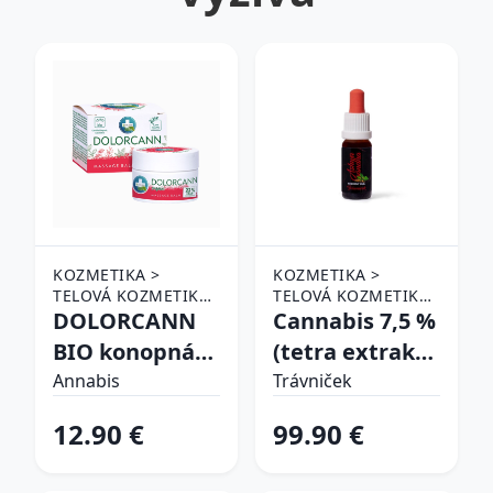
KOZMETIKA >
KOZMETIKA >
TELOVÁ KOZMETIKA
TELOVÁ KOZMETIKA
> HYDRATÁCIA A
DOLORCANN
> HYDRATÁCIA A
Cannabis 7,5 %
VÝŽIVA
VÝŽIVA
BIO konopná
(tetra extrakt)
masážna masť
konopný olej s
Annabis
Trávniček
s mentolom -
Ashwagandhou
12.90 €
99.90 €
50 ml - Annabis
- 10 ml -
Trávniček