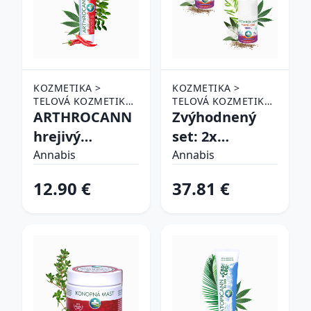
KOZMETIKA >
KOZMETIKA >
TELOVÁ KOZMETIKA
TELOVÁ KOZMETIKA
> HYDRATÁCIA A
ARTHROCANN
> HYDRATÁCIA A
Zvýhodnený
VÝŽIVA
VÝŽIVA
hrejivý
set: 2x
konopný
ARTHROCANN
Annabis
Annabis
masážny gél
konopný
12.90 €
37.81 €
CBD + CBG s
masážny gél
koloidným
FORTE+1800
striebrom - 75
mg CBD - 90 ml
ml - Annabis
- Annabis