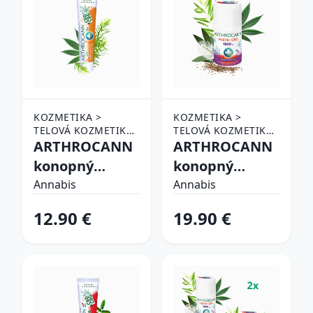
KOZMETIKA >
KOZMETIKA >
TELOVÁ KOZMETIKA
TELOVÁ KOZMETIKA
> HYDRATÁCIA A
ARTHROCANN
> HYDRATÁCIA A
ARTHROCANN
VÝŽIVA
VÝŽIVA
konopný
konopný
masážny gél
masážny gél
Annabis
Annabis
CBD+CBG s
FORTE+1800
12.90 €
19.90 €
koloidným
mg CBD - 90 ml
striebrom na
- Annabis
kĺby, svaly a
chrbát - 75 ml -
Annabis