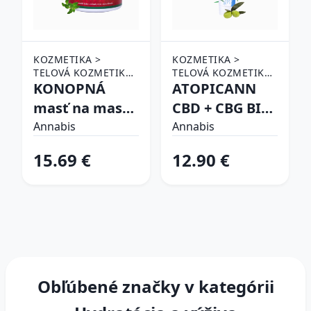
KOZMETIKA >
KOZMETIKA >
TELOVÁ KOZMETIKA
TELOVÁ KOZMETIKA
> HYDRATÁCIA A
KONOPNÁ
> HYDRATÁCIA A
ATOPICANN
VÝŽIVA
VÝŽIVA
masť na masáž
CBD + CBG BIO
chrbta, svalov
konopný krém
Annabis
Annabis
a kĺbov - 330 ml
na atopický
15.69 €
12.90 €
- Annabis
ekzém a
psoriázu - 100
ml - Annabis
Obľúbené značky v kategórii