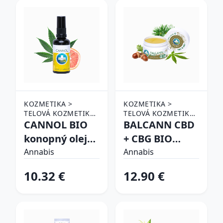
KOZMETIKA >
KOZMETIKA >
TELOVÁ KOZMETIKA
TELOVÁ KOZMETIKA
> HYDRATÁCIA A
CANNOL BIO
> HYDRATÁCIA A
BALCANN CBD
VÝŽIVA
VÝŽIVA
konopný olej
+ CBG BIO
pre celé telo -
konopná masť
Annabis
Annabis
50 ml - Annabis
s dubovou
10.32 €
12.90 €
kôrou - 50 ml -
Annabis