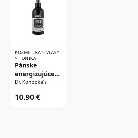
KOZMETIKA > VLASY
> TONIKÁ
Pánske
energizujúce
sérum proti
Dr. Konopka's
vypadávaniu
10.90 €
vlasov - 170 ml
- Dr. Konopka's