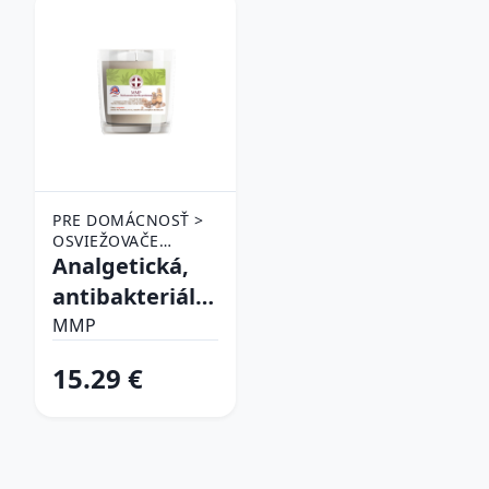
PRE DOMÁCNOSŤ >
OSVIEŽOVAČE
VZDUCHU > VONNÉ
Analgetická,
SVIEČKY
antibakteriálna,
antivirotická
MMP
sviečka -
15.29 €
konope