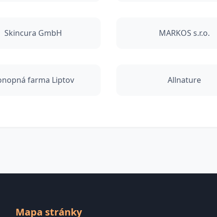
Skincura GmbH
MARKOS s.r.o.
onopná farma Liptov
Allnature
Mapa stránky