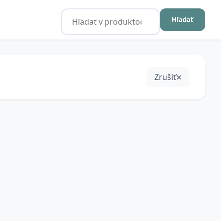
Hľadať
Zrušiť