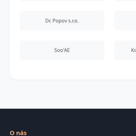
Dr. Popov s.r.o.
Soo'AE
K
O nás