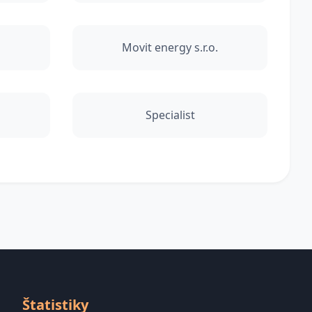
Movit energy s.r.o.
Specialist
Štatistiky