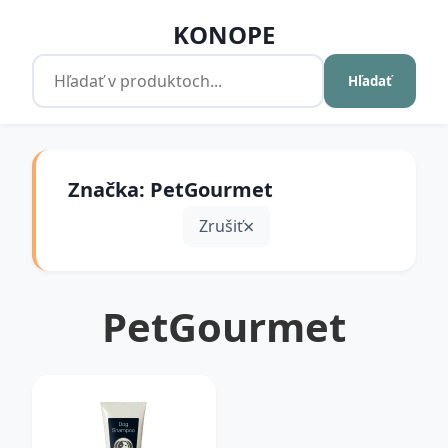
KONOPE
Hľadať
Značka: PetGourmet
Zrušiť
PetGourmet