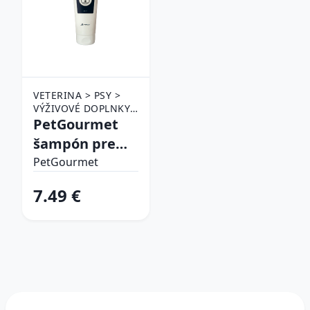
VETERINA > PSY >
VÝŽIVOVÉ DOPLNKY
PRE PSY
PetGourmet
šampón pre
psy
PetGourmet
7.49 €