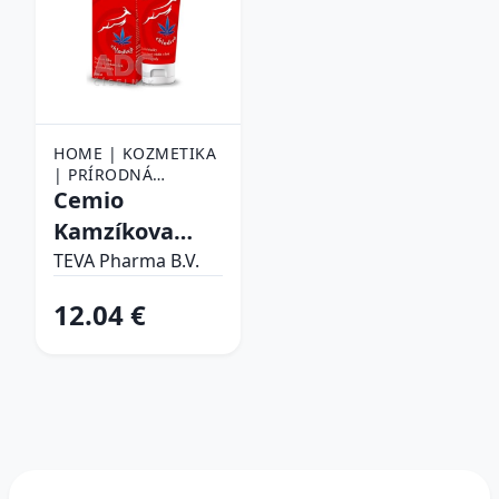
HOME | KOZMETIKA
| PRÍRODNÁ
KOZMETIKA |
Cemio
KONOPNÁ MASŤ
Kamzíkova
konopná masť
TEVA Pharma B.V.
chladivá 200 ml
12.04 €