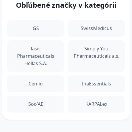
Obľúbené značky v kategórii
GS
SwissMedicus
Iasis
Simply You
Pharmaceuticals
Pharmaceuticals a.s.
Hellas S.A.
Cemio
InaEssentials
Soo'AE
KARPALex