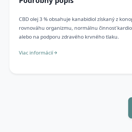
Podrobný popis
CBD olej 3 % obsahuje kanabidiol získaný z konop
rovnováhu organizmu, normálnu činnosť kardiov