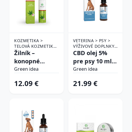
KOZMETIKA >
VETERINA > PSY >
TELOVÁ KOZMETIKA
VÝŽIVOVÉ DOPLNKY
> CBD PRODUKTY
Žilník –
PRE PSY
CBD olej 5%
konopné
pre psy 10 ml –
mlieko – 200 ml
Green idea
Green idea
Green idea
– Green idea
12.09 €
21.99 €