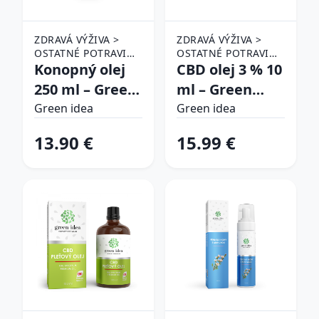
ZDRAVÁ VÝŽIVA >
ZDRAVÁ VÝŽIVA >
OSTATNÉ POTRAVINY
OSTATNÉ POTRAVINY
> OLEJE
Konopný olej
> CBD KVAPKY A
CBD olej 3 % 10
OLEJE
250 ml – Green
ml – Green
idea
idea
Green idea
Green idea
13.90 €
15.99 €