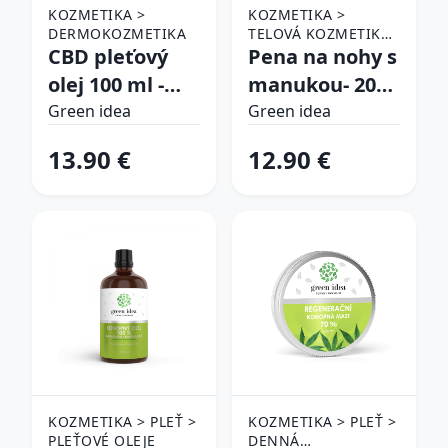
KOZMETIKA >
KOZMETIKA >
DERMOKOZMETIKA
TELOVÁ KOZMETIKA
CBD pleťový
> STAROSTLIVOSŤ O
Pena na nohy s
NOHY
olej 100 ml -
manukou- 200
Green idea
ml - Green idea
Green idea
Green idea
13.90 €
12.90 €
KOZMETIKA > PLEŤ >
KOZMETIKA > PLEŤ >
PLEŤOVÉ OLEJE
DENNÁ