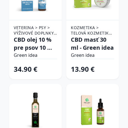
VETERINA > PSY >
KOZMETIKA >
VÝŽIVOVÉ DOPLNKY
TELOVÁ KOZMETIKA
PRE PSY
CBD olej 10 %
> CBD PRODUKTY
CBD masť 30
pre psov 10 ml
ml - Green idea
– Green idea
Green idea
Green idea
34.90 €
13.90 €