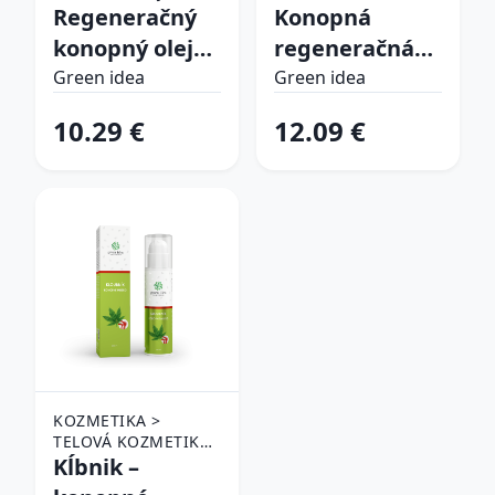
Regeneračný
STAROSTLIVOSŤ O
Konopná
PLEŤ > PLEŤOVÉ
konopný olej
regeneračná
KRÉMY
100 % – 100 ml
masť 70 % 100
Green idea
Green idea
– Green idea
ml - Green idea
10.29 €
12.09 €
KOZMETIKA >
TELOVÁ KOZMETIKA
> CBD PRODUKTY
Kĺbnik –