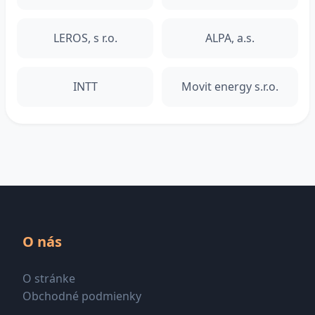
LEROS, s r.o.
ALPA, a.s.
INTT
Movit energy s.r.o.
O nás
O stránke
Obchodné podmienky