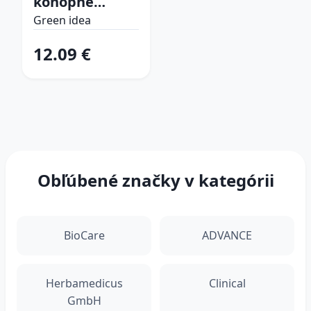
konopné
mlieko 200 ml –
Green idea
Green idea
12.09 €
Obľúbené značky v kategórii
BioCare
ADVANCE
Herbamedicus
Clinical
GmbH