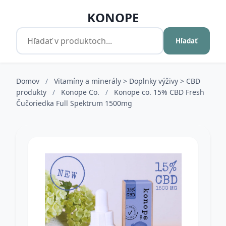
KONOPE
Hľadať
Domov
/
Vitamíny a minerály > Doplnky výživy > CBD
produkty
/
Konope Co.
/
Konope co. 15% CBD Fresh
Čučoriedka Full Spektrum 1500mg