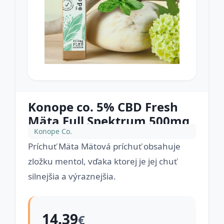
Konope co. 5% CBD Fresh
Mäta Full Spektrum 500mg
Konope Co.
Príchuť Mäta Mätová príchuť obsahuje
zložku mentol, vďaka ktorej je jej chuť
silnejšia a výraznejšia.
14.39
€