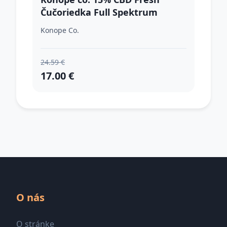
Čučoriedka Full Spektrum
1500mg
Konope Co.
24.59 €
17.00 €
O nás
O stránke