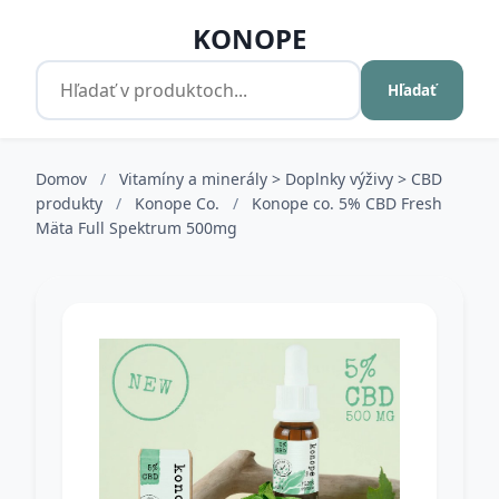
KONOPE
Hľadať
Domov
/
Vitamíny a minerály > Doplnky výživy > CBD
produkty
/
Konope Co.
/
Konope co. 5% CBD Fresh
Mäta Full Spektrum 500mg