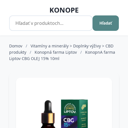
KONOPE
Hľadať
Domov
/
Vitamíny a minerály > Doplnky výživy > CBD
produkty
/
Konopná farma Liptov
/
KonopnA farma
Liptov CBG OLEJ 15% 10ml