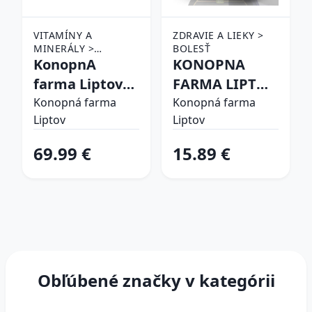
VITAMÍNY A
ZDRAVIE A LIEKY >
MINERÁLY >
BOLESŤ
DOPLNKY VÝŽIVY >
KonopnA
KONOPNA
CBD PRODUKTY
farma Liptov
FARMA LIPTOV
CBG OLEJ 15%
KONOP MAST
Konopná farma
Konopná farma
Liptov
Liptov
10ml
LEVAN OLEJ
100ML
69.99 €
15.89 €
Obľúbené značky v kategórii