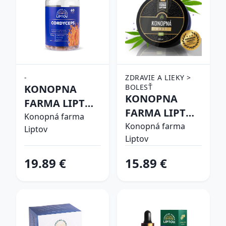
-
ZDRAVIE A LIEKY >
KONOPNA
BOLESŤ
KONOPNA
FARMA LIPTOV
FARMA LIPTOV
CORDYCEPS
Konopná farma
KONOPNA
Konopná farma
Liptov
KAPSULE 60CPS
Liptov
MAST
PRIRODNA
19.89 €
15.89 €
100ML