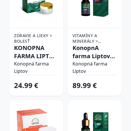
ZDRAVIE A LIEKY >
VITAMÍNY A
BOLESŤ
MINERÁLY >
KONOPNA
DOPLNKY VÝŽIVY >
KonopnA
CBD PRODUKTY
FARMA LIPTOV
farma Liptov
K. MAST CBD
CBG OLEJ 20%
Konopná farma
Konopná farma
Liptov
Liptov
500MG 1,65%
10ml
30ML
24.99 €
89.99 €