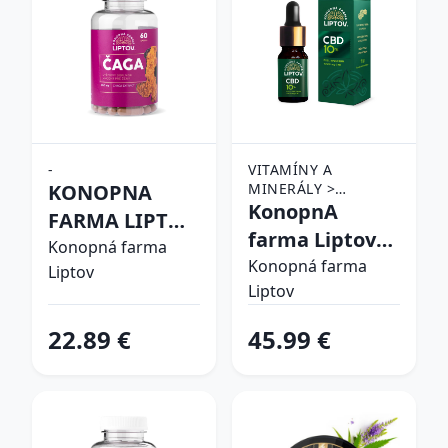
-
VITAMÍNY A
KONOPNA
MINERÁLY >
DOPLNKY VÝŽIVY >
KonopnA
FARMA LIPTOV
CBD PRODUKTY
farma Liptov
CAGA KAPSULE
Konopná farma
CBD OLEJ 10%
Konopná farma
Liptov
60CPS
Liptov
10ml
22.89 €
45.99 €