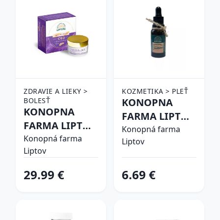
ZDRAVIE A LIEKY >
KOZMETIKA > PLEŤ
BOLESŤ
KONOPNA
KONOPNA
FARMA LIPTOV
FARMA LIPTOV
KONOPNA
Konopná farma
K. MAS CBD
Konopná farma
Liptov
TINKTURA
Liptov
1000MG 3,3% L
30ML
30ML
29.99 €
6.69 €