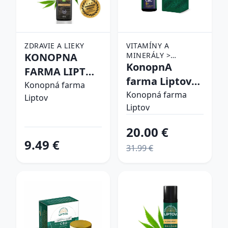
ZDRAVIE A LIEKY
VITAMÍNY A
KONOPNA
MINERÁLY >
DOPLNKY VÝŽIVY >
KonopnA
FARMA LIPTOV
CBD PRODUKTY
farma Liptov
KONOPNY
Konopná farma
CBG OLEJ 5%
Konopná farma
Liptov
OLEJ ZO
Liptov
10ml
SEMIEN 250ML
20.00 €
9.49 €
31.99 €