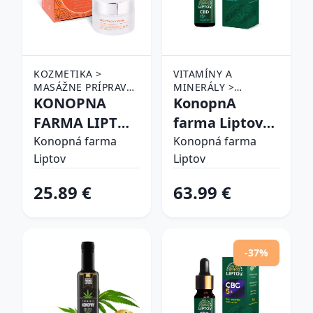
KOZMETIKA >
VITAMÍNY A
MASÁŽNE PRÍPRAVKY
MINERÁLY >
> MASÁŽNE KRÉMY
KONOPNA
DOPLNKY VÝŽIVY >
KonopnA
CBD PRODUKTY
FARMA LIPTOV
farma Liptov
NECHTIKOVY
CBD OLEJ 15%
Konopná farma
Konopná farma
Liptov
Liptov
KREM 50ML
10ml
25.89 €
63.99 €
-37%