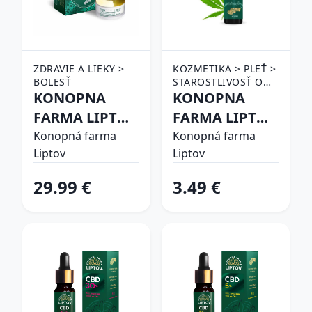
ZDRAVIE A LIEKY >
KOZMETIKA > PLEŤ >
BOLESŤ
STAROSTLIVOSŤ O
KONOPNA
PERY A OKOLIE >
KONOPNA
TYČINKY NA PERY
FARMA LIPTOV
FARMA LIPTOV
K. MAST CBD
KONOPNY
Konopná farma
Konopná farma
Liptov
Liptov
1000MG 3,3%
BALZAM NA
30ML
PERY 4,5ML
29.99 €
3.49 €