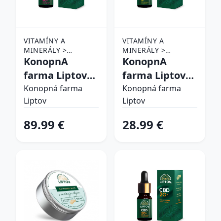
VITAMÍNY A
VITAMÍNY A
MINERÁLY >
MINERÁLY >
DOPLNKY VÝŽIVY >
KonopnA
DOPLNKY VÝŽIVY >
KonopnA
CBD PRODUKTY
CBD PRODUKTY
farma Liptov
farma Liptov
CBD OLEJ 30%
CBD OLEJ 5%
Konopná farma
Konopná farma
Liptov
Liptov
10ml
10ml
89.99 €
28.99 €