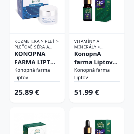
KOZMETIKA > PLEŤ >
VITAMÍNY A
PLEŤOVÉ SÉRA A
MINERÁLY >
EMULZIE
KONOPNA
DOPLNKY VÝŽIVY >
KonopnA
CBD PRODUKTY
FARMA LIPTOV
farma Liptov
ZINKOVY KREM
CBG OLEJ 10%
Konopná farma
Konopná farma
Liptov
Liptov
50ML
10ml
25.89 €
51.99 €