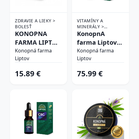
ZDRAVIE A LIEKY >
VITAMÍNY A
BOLESŤ
MINERÁLY >
KONOPNA
DOPLNKY VÝŽIVY >
KonopnA
CBD PRODUKTY
FARMA LIPTOV
farma Liptov
KONOP MAST
CBD OLEJ 20%
Konopná farma
Konopná farma
Liptov
Liptov
MATOVY OLEJ
10ml
100ML
15.89 €
75.99 €