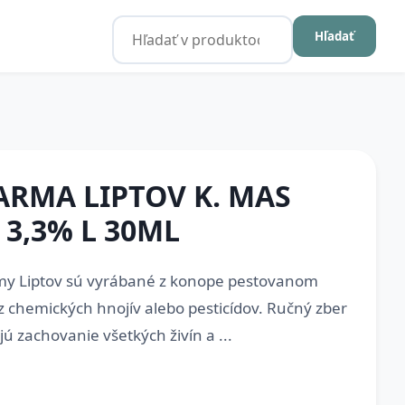
Hľadať
RMA LIPTOV K. MAS
3,3% L 30ML
my Liptov sú vyrábané z konope pestovanom
z chemických hnojív alebo pesticídov. Ručný zber
ú zachovanie všetkých živín a ...