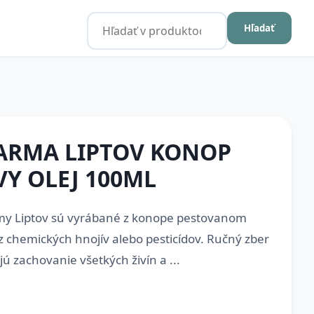
Hľadať
ARMA LIPTOV KONOP
Y OLEJ 100ML
my Liptov sú vyrábané z konope pestovanom
z chemických hnojív alebo pesticídov. Ručný zber
ú zachovanie všetkých živín a ...