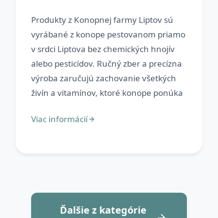
Produkty z Konopnej farmy Liptov sú
vyrábané z konope pestovanom priamo
v srdci Liptova bez chemických hnojív
alebo pesticídov. Ručný zber a precízna
výroba zaručujú zachovanie všetkých
Ďalšie z kategórie