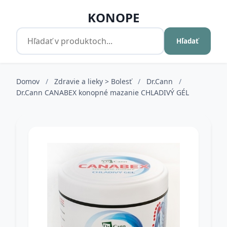
KONOPE
Hľadať
Domov
/
Zdravie a lieky > Bolesť
/
Dr.Cann
/
Dr.Cann CANABEX konopné mazanie CHLADIVÝ GÉL