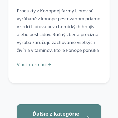
Produkty z Konopnej farmy Liptov sú
vyrábané z konope pestovanom priamo
v srdci Liptova bez chemických hnojív
alebo pesticídov. Ručný zber a precízna
výroba zaručujú zachovanie všetkých
Ďalšie z kategórie