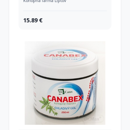
Konopná farma Liptov
15.89 €