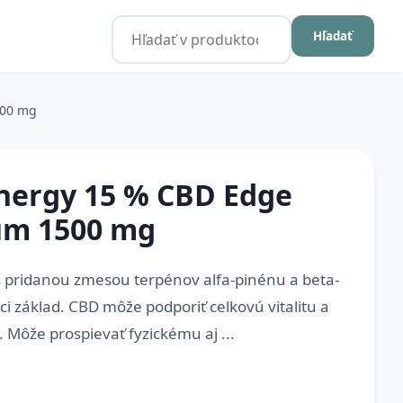
Hľadať
500 mg
nergy 15 % CBD Edge
um 1500 mg
s pridanou zmesou terpénov alfa-pinénu a beta-
i základ. CBD môže podporiť celkovú vitalitu a
 Môže prospievať fyzickému aj ...