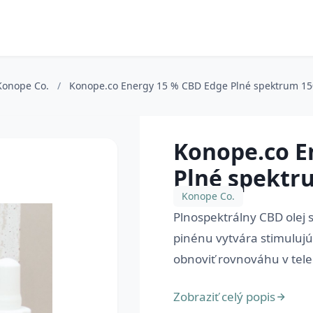
Konope Co.
/
Konope.co Energy 15 % CBD Edge Plné spektrum 1
Konope.co E
Plné spektr
Konope Co.
Plnospektrálny CBD olej 
pinénu vytvára stimulujúc
obnoviť rovnováhu v tele.
Zobraziť celý popis