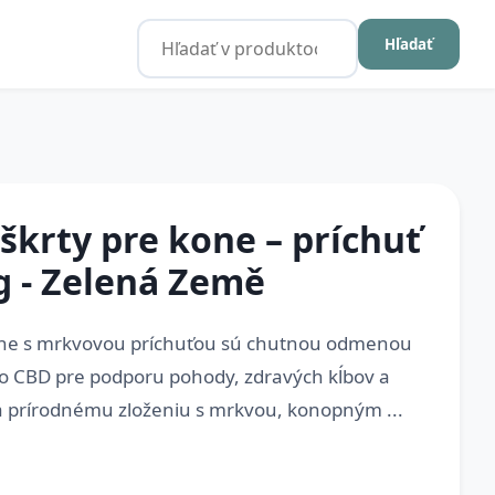
Hľadať
krty pre kone – príchuť
g - Zelená Země
ne s mrkvovou príchuťou sú chutnou odmenou
 o CBD pre podporu pohody, zdravých kĺbov a
a prírodnému zloženiu s mrkvou, konopným ...