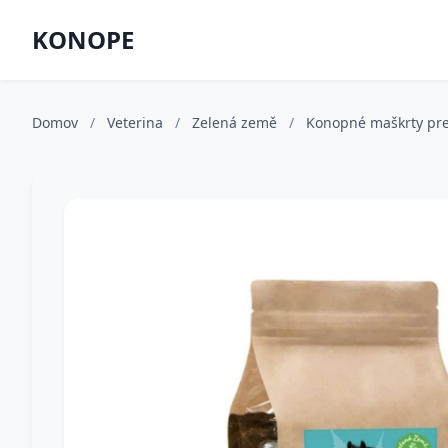
KONOPE
Domov
/
Veterina
/
Zelená země
/
Konopné maškrty pre 