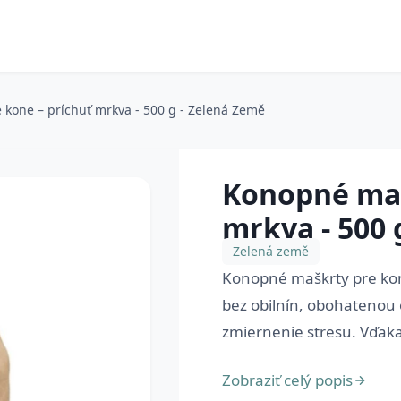
kone – príchuť mrkva - 500 g - Zelená Země
Konopné maš
mrkva - 500 
Zelená země
Konopné maškrty pre ko
bez obilnín, obohatenou
zmiernenie stresu. Vďak
Zobraziť celý popis