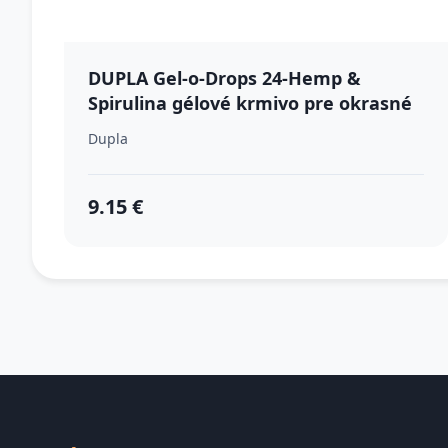
DUPLA Gel-o-Drops 24-Hemp &
Spirulina gélové krmivo pre okrasné
ryby /konope a spirulina 12x2g
Dupla
9.15 €