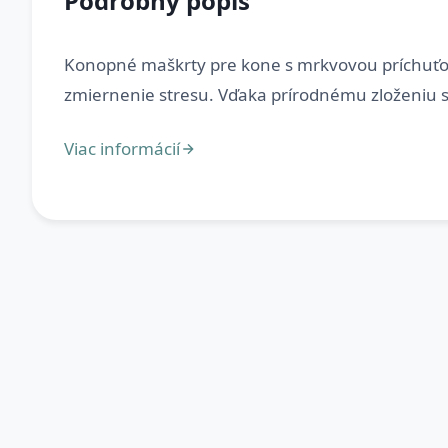
Podrobný popis
Konopné maškrty pre kone s mrkvovou príchuťo