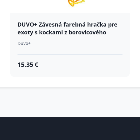
DUVO+ Závesná farebná hračka pre
exoty s kockami z borovicového
dreva, z konopných lán, sisalom a
Duvo+
listami z kukurice 10,5x10,5x35cm
15.35 €