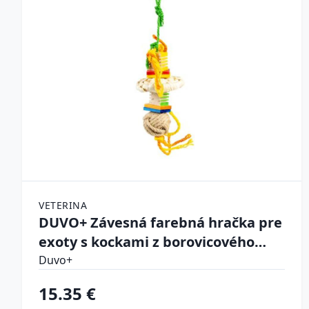
VETERINA
DUVO+ Závesná farebná hračka pre
exoty s kockami z borovicového
dreva, z konopných lán, sisalom a
Duvo+
listami z kukurice 10,5x10,5x35cm
15.35 €