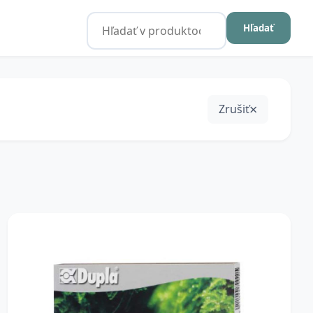
Hľadať
Zrušiť