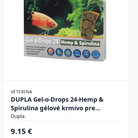
VETERINA
DUPLA Gel-o-Drops 24-Hemp &
Spirulina gélové krmivo pre
okrasné ryby /konope a spirulina
Dupla
12x2g
9.15 €