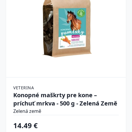
VETERINA
Konopné maškrty pre kone –
príchuť mrkva - 500 g - Zelená Země
Zelená země
14.49 €